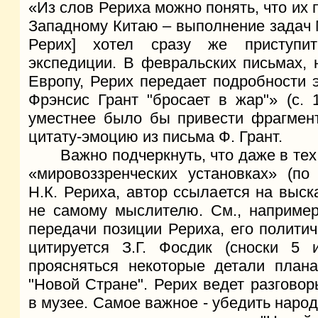
«Из слов Рериха можно понять, что их 
Западному Китаю – выполнение задач Ма
Рерих] хотел сразу же приступи
экспедиции. В февральских письмах, 
Европу, Рерих передает подробности 
Фрэнсис Грант "бросает в жар"» (с. 
уместнее было бы привести фрагмент
цитату-эмоцию из письма Ф. Грант.
Важно подчеркнуть, что даже в тех с
«мировоззренческих установках» (по
Н.К. Рериха, автор ссылается на выс
не самому мыслителю. См., например,
передачи позиции Рериха, его полити
цитируется З.Г. Фосдик (сноски 5 
проясняться некоторые детали план
"Новой Стране". Рерих ведет разгово
в музее. Самое важное - убедить наро